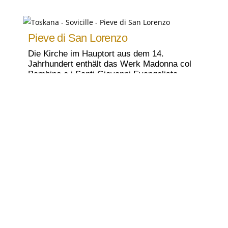
Pieve di San Lorenzo
Die Kirche im Hauptort aus dem 14.
Jahrhundert enthält das Werk Madonna col
Bambino e i Santi Giovanni Evangelista,
Michele Arcangelo, Caterina d’Alessandria,
Agata, Lorenzo e Pietro von Alessandro
Casolani.
Pieve di San Giovanni Battista
Die Pieve di San Giovanni Battista a Ponte
allo Spino wurde 1189 erstmals erwähnt. Sie
enthält das von Francesco Bandini
Piccolomini, Erzbischof von Siena, in Auftrag
gegebene Tafelgemälde Madonna col