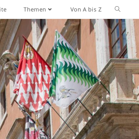
ite
Themen
Von A bis Z