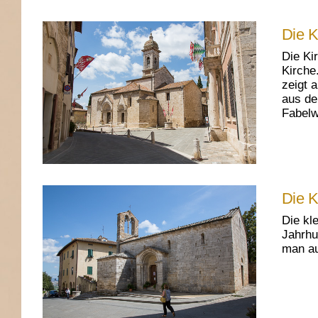
Die K
Die Ki
Kirche
zeigt 
aus de
Fabelw
Die K
Die kl
Jahrhu
man au