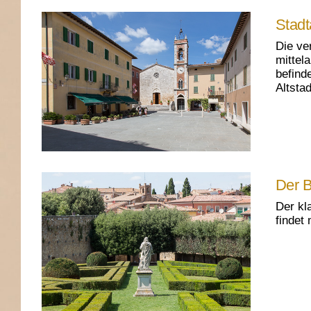
Stadt
Die ve
mittel
befind
Altstad
Der B
Der kl
findet