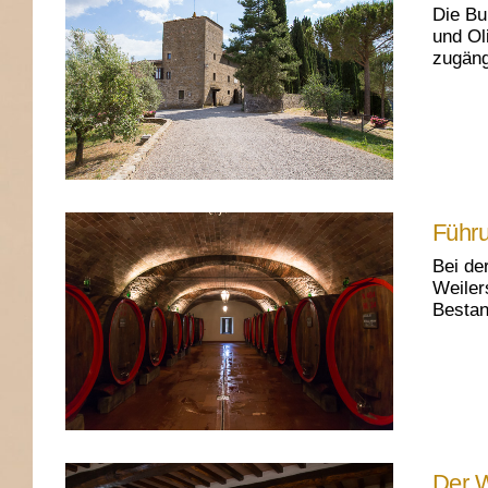
Die Bu
und Ol
zugäng
Führu
Bei de
Weiler
Bestan
Der 