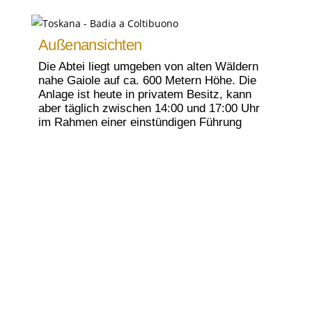
Außenansichten
Die Abtei liegt umgeben von alten Wäldern
nahe Gaiole auf ca. 600 Metern Höhe. Die
Anlage ist heute in privatem Besitz, kann
aber täglich zwischen 14:00 und 17:00 Uhr
im Rahmen einer einstündigen Führung
besichtigt werden.
Der Garten
Der erste Programmpunkt der Führung ist
der sehr schöne Garten. Wenn man
rechtzeitig vor Ort ist, kann man mit etwas
Glück, vor Beginn der offiziellen Führung,
den Garten selbst kurz erkunden.