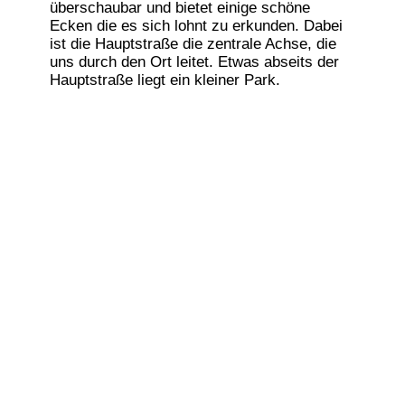
überschaubar und bietet einige schöne
Ecken die es sich lohnt zu erkunden. Dabei
ist die Hauptstraße die zentrale Achse, die
uns durch den Ort leitet. Etwas abseits der
Hauptstraße liegt ein kleiner Park.
Pieve San Pietro
Die im Jahr 1224 erstmals erwähnte Pieve
San Pietro enthält Werke aus der Werkstatt
von Andrea della Robbia (Keramikarbeiten),
Benedetto Baglioni und Francesco die
Valdambrino.
Sant' Agata