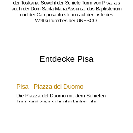
der Toskana. Sowohl der Schiefe Turm von Pisa, als
auch der Dom Santa Maria Assunta, das Baptisterium
und der Camposanto stehen auf der Liste des
Weltkulturerbes der UNESCO.
Entdecke Pisa
Pisa - Piazza del Duomo
Die Piazza del Duomo mit dem Schiefen
Turm sind zwar sehr überlaufen, aber
trotzdem ein Muss wenn man sich in der
Toskana aufhält. Wir haben uns von den
langen Wartezeiten für den Aufstieg auf den
Turm nicht abschrecken lassen. Das
besondere Erlebnis hat sich auf jeden Fall