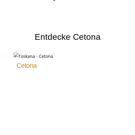
Entdecke Cetona
Cetona
Der bewaldete Burghügel thront über dem
Ort. Der Weg um den Hügel bietet reizvolle
Ausblicke in die Landschaft und auf den Ort
mit dem zentralen Piazza Garibaldi.