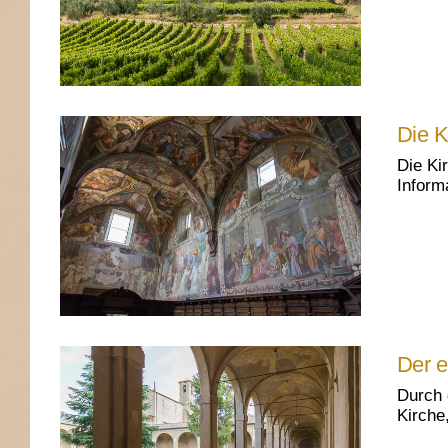
Die K
Die Ki
Inform
Der e
Durch 
Kirche