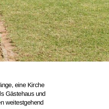
änge, eine Kirche
 als Gästehaus und
ien weitestgehend