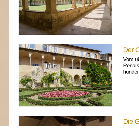
Der G
Vom üb
Renais
hunder
Die G
Den Gä