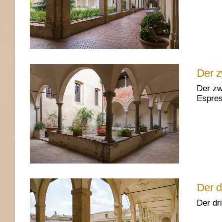
Der z
Der zw
Espres
Der d
Der dr