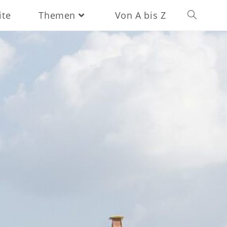
ite
Themen
Von A bis Z