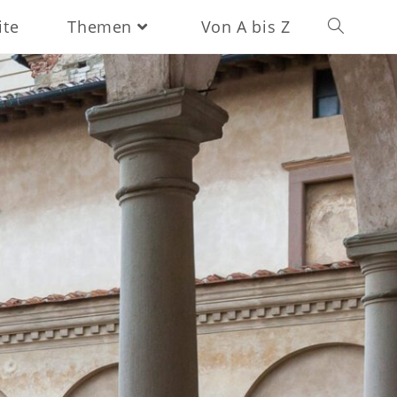
ite
Themen
Von A bis Z