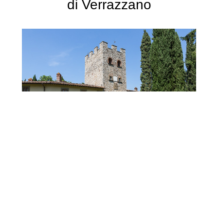
di Verrazzano
Besichtigung des Gartens
Das Castello di Verrazzano bietet
verschiedene Besichtigungstouren an. Im
Rahmen der Classic Wine Tour erhält man
zuerst einen kurzen Eindruck des sehr
schönen Gartens. Dabei erfährt man einiges
über die Geschichte des Castellos.